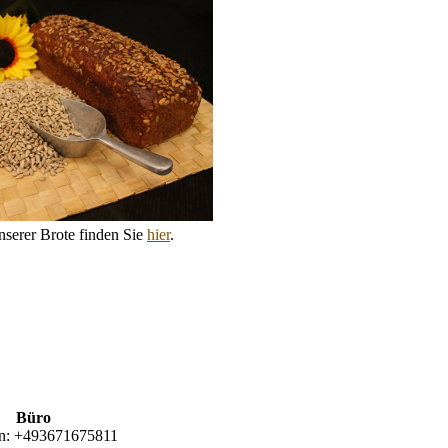
serer Brote finden Sie
hier
.
Büro
n:
+493671675811