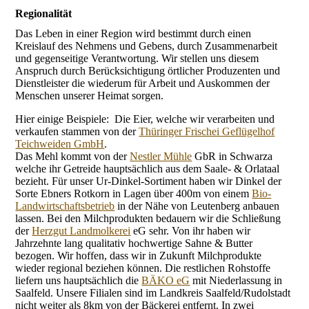
Regionalität
Das Leben in einer Region wird bestimmt durch einen
Kreislauf des Nehmens und Gebens, durch Zusammenarbeit
und gegenseitige Verantwortung. Wir stellen uns diesem
Anspruch durch Berücksichtigung örtlicher Produzenten und
Dienstleister die wiederum für Arbeit und Auskommen der
Menschen unserer Heimat sorgen.
Hier einige Beispiele: Die Eier, welche wir verarbeiten und
verkaufen stammen von der
Thüringer Frischei Geflügelhof
Teichweiden GmbH
.
Das Mehl kommt von der
Nestler Mühle
GbR in Schwarza
welche ihr Getreide hauptsächlich aus dem Saale- & Orlataal
bezieht. Für unser Ur-Dinkel-Sortiment haben wir Dinkel der
Sorte Ebners Rotkorn in Lagen über 400m von einem
Bio-
Landwirtschaftsbetrieb
in der Nähe von Leutenberg anbauen
lassen. Bei den Milchprodukten bedauern wir die Schließung
der
Herzgut Landmolkerei
eG sehr. Von ihr haben wir
Jahrzehnte lang qualitativ hochwertige Sahne & Butter
bezogen. Wir hoffen, dass wir in Zukunft Milchprodukte
wieder regional beziehen können. Die restlichen Rohstoffe
liefern uns hauptsächlich die
BÄKO eG
mit Niederlassung in
Saalfeld. Unsere Filialen sind im Landkreis Saalfeld/Rudolstadt
nicht weiter als 8km von der Bäckerei entfernt. In zwei